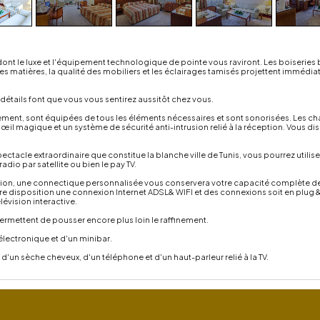
ont le luxe et l'équipement technologique de pointe vous raviront. Les boiseries 
 des matières, la qualité des mobiliers et les éclairages tamisés projettent immé
 détails font que vous vous sentirez aussitôt chez vous.
ement, sont équipées de tous les éléments nécessaires et sont sonorisées. Les c
œil magique et un système de sécurité anti-intrusion relié à la réception. Vous di
ctacle extraordinaire que constitue la blanche ville de Tunis, vous pourrez utiliser
adio par satellite ou bien le pay TV.
ion, une connectique personnalisée vous conservera votre capacité complète de r
re disposition une connexion Internet ADSL& WIFI et des connexions soit en plug &
élévision interactive.
permettent de pousser encore plus loin le raffinement.
lectronique et d'un minibar.
'un sèche cheveux, d'un téléphone et d'un haut-parleur relié à la TV.