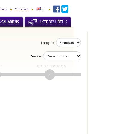
opos
Contact
Langue :
Devise :
NT
5. CONFIRMATION