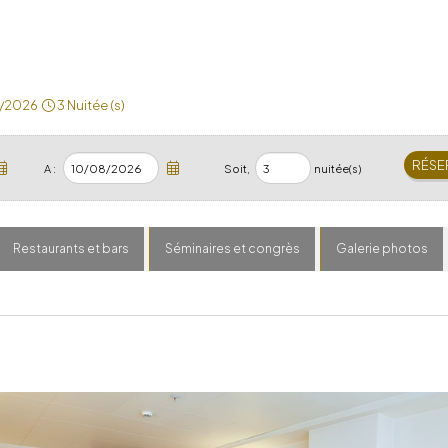
/2026
3 Nuitée (s)
A :
Soit,
nuitée(s)
Restaurants et bars
Séminaires et congrès
Galerie photos