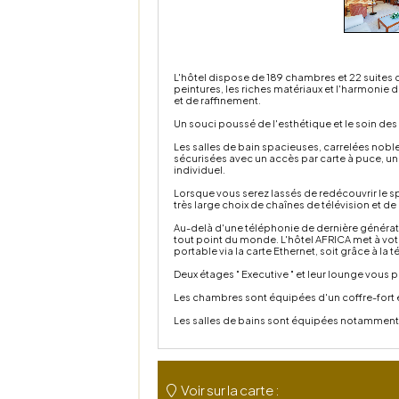
L'hôtel dispose de 189 chambres et 22 suites d
peintures, les riches matériaux et l'harmonie
et de raffinement.
Un souci poussé de l'esthétique et le soin des
Les salles de bain spacieuses, carrelées nobl
sécurisées avec un accès par carte à puce, un 
individuel.
Lorsque vous serez lassés de redécouvrir le spe
très large choix de chaînes de télévision et de r
Au-delà d'une téléphonie de dernière générat
tout point du monde. L'hôtel AFRICA met à vot
portable via la carte Ethernet, soit grâce à la t
Deux étages " Executive " et leur lounge vous 
Les chambres sont équipées d'un coffre-fort é
Les salles de bains sont équipées notamment d
Voir sur la carte :