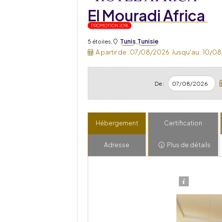
El Mouradi Africa
PROMOTION 20%
Tunis
Tunisie
5 étoiles
,
,
A partir de :
07/08/2026
Jusqu'au :
10/08
De :
Hébergement
Certification
Adresse
Plus de détails