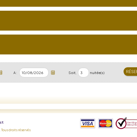
A :
Soit,
nuitée(s)
ct
 Tous droits réservés