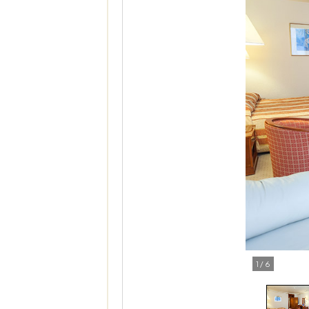
1
/
6