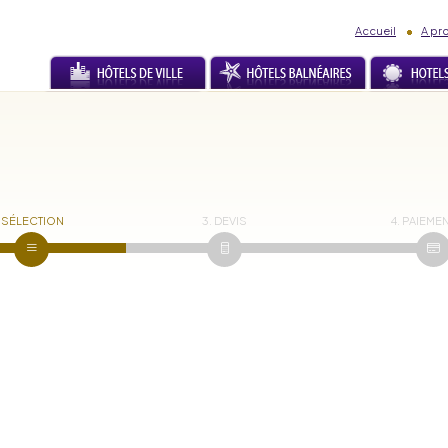
Accueil
A pr
. SÉLECTION
3. DEVIS
4. PAIEME