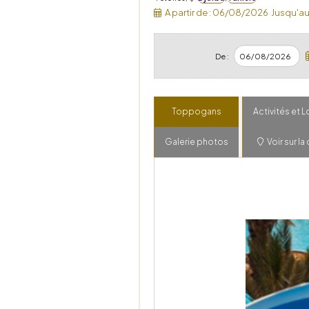
A partir de :
06/08/2026
Jusqu'au 
De :
Toppogans
Activités et L
Galerie photos
Voir sur la