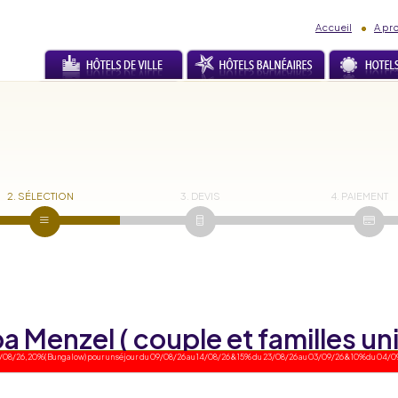
Accueil
A pr
2. SÉLECTION
3. DEVIS
4. PAIEMENT
ba Menzel ( couple et familles u
0/08/26, 20%( Bungalow) pour un séjour du 09/08/26 au 14/08/26 & 15% du 23/08/26 au 03/09/26 & 10%du 04/09