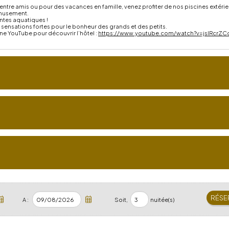
ntre amis ou pour des vacances en famille, venez profiter de nos piscines exté
’amusement.
ntes aquatiques !
sensations fortes pour le bonheur des grands et des petits.
îne YouTube pour découvrir l’hôtel :
https://www.youtube.com/watch?v=jslRcrZC
A :
Soit,
nuitée(s)