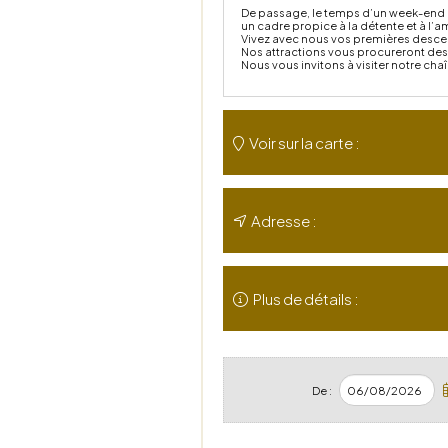
De passage, le temps d’un week-end e
un cadre propice à la détente et à l
Vivez avec nous vos premières desce
Nos attractions vous procureront des 
Nous vous invitons à visiter notre cha
Voir sur la carte :
Adresse :
Plus de détails :
De :