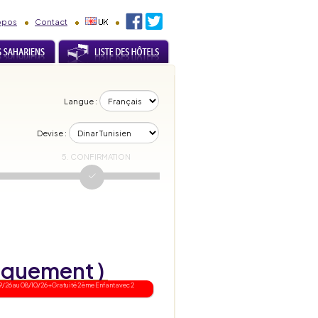
opos
Contact
Langue :
Devise :
5. CONFIRMATION
niquement )
/26 au 08/10/26 +Gratuité 2 ème Enfant avec 2