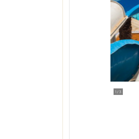
1
/
3