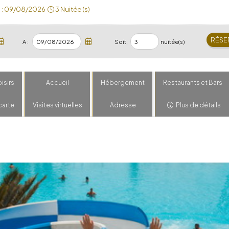
:
09/08/2026
3 Nuitée (s)
A :
Soit,
nuitée(s)
oisirs
Accueil
Hébergement
Restaurants et Bars
 carte
Visites virtuelles
Adresse
Plus de détails