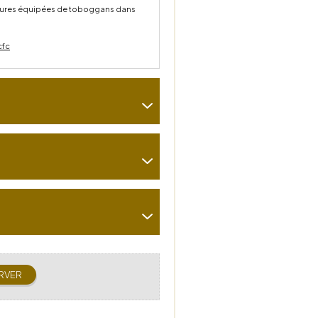
rieures équipées de toboggans dans
cfc