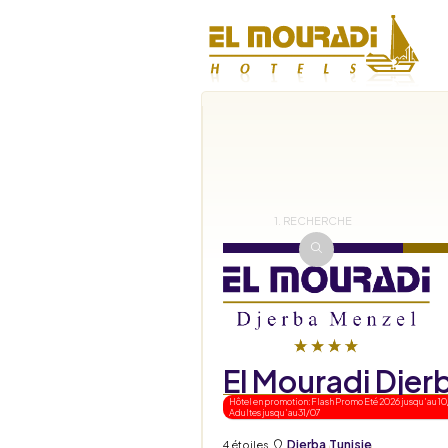
1. RECHERCHE
El Mouradi Djer
Hôtel en promotion: Flash Promo Eté 2026 jusqu'au 1
Adultes jusqu'au31/07
Djerba
Tunisie
4 étoiles
,
,