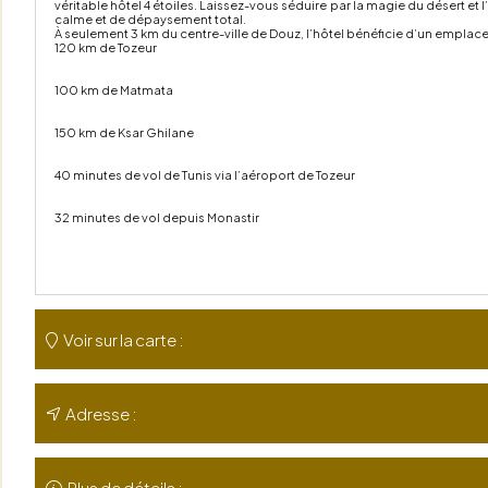
véritable hôtel 4 étoiles. Laissez-vous séduire par la magie du désert et
calme et de dépaysement total.
À seulement 3 km du centre-ville de Douz, l’hôtel bénéficie d’un emplac
120 km de Tozeur
100 km de Matmata
150 km de Ksar Ghilane
40 minutes de vol de Tunis via l’aéroport de Tozeur
32 minutes de vol depuis Monastir
Voir sur la carte :
Adresse :
Plus de détails :