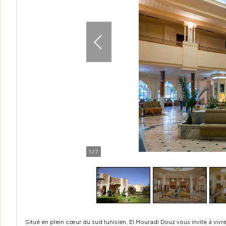
1
/
7
Situé en plein cœur du sud tunisien, El Mouradi Douz vous invite à viv