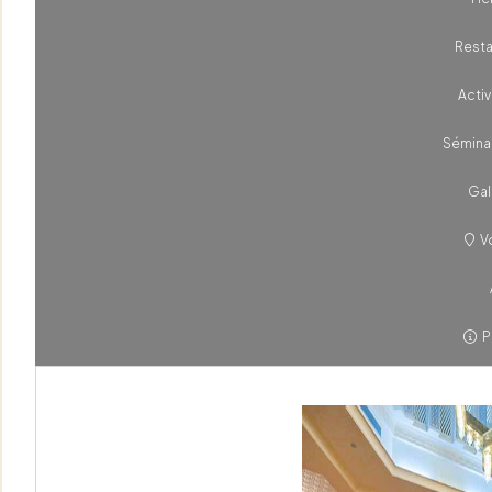
Resta
Activ
Sémina
Gal
Vo
P