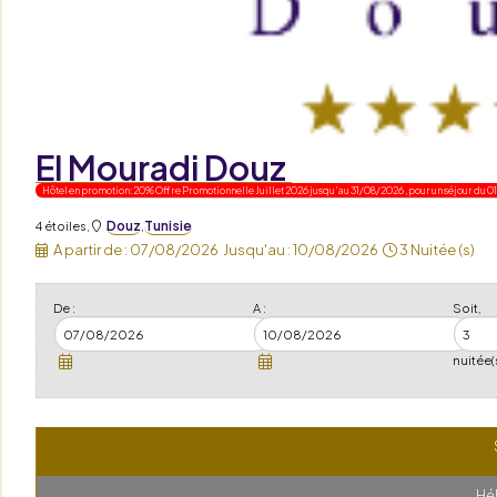
El Mouradi Douz
Hôtel en promotion: 20% Offre Promotionnelle Juillet 2026 jusqu'au 31/08/2026 , pour un séjour du 01
Douz
Tunisie
4 étoiles
,
,
A partir de :
07/08/2026
Jusqu'au :
10/08/2026
3 Nuitée (s)
De :
A :
Soit,
nuitée(
Hé