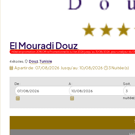
El Mouradi Douz
Hôtel en promotion: 20% Offre Promotionnelle Juillet 2026 jusqu'au 31/08/2026 , pour un séjour du 01
Douz
Tunisie
4 étoiles
,
,
A partir de :
07/08/2026
Jusqu'au :
10/08/2026
3 Nuitée (s)
De :
A :
Soit,
nuitée(
Hé