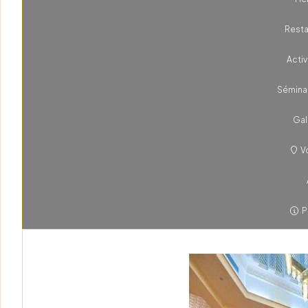
Resta
Activ
Sémina
Gal
Vo
P