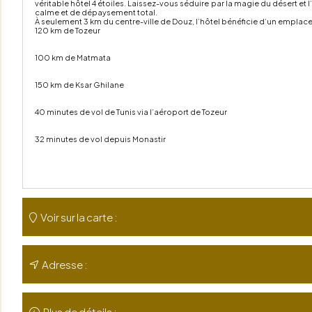
véritable hôtel 4 étoiles. Laissez-vous séduire par la magie du désert et
calme et de dépaysement total.
À seulement 3 km du centre-ville de Douz, l’hôtel bénéficie d’un emplac
120 km de Tozeur
100 km de Matmata
150 km de Ksar Ghilane
40 minutes de vol de Tunis via l’aéroport de Tozeur
32 minutes de vol depuis Monastir
Voir sur la carte :
Adresse :
Plus de détails :