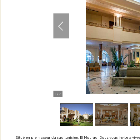
1
/
7
Situé en plein cœur du sud tunisien, El Mouradi Douz vous invite à viv