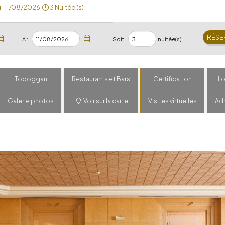
 :
11/08/2026
3 Nuitée (s)
A :
Soit,
nuitée(s)
Toboggan
Restaurants et Bars
Certification
Lo
Galerie photos
Voir sur la carte
Visites virtuelles
Ad