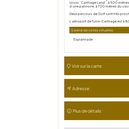
loisirs “Carthage Land”, à 500 mètre
d’une patinoire, à 700 mètres du casi
Deux parcours de Golf sont très proches
L’aéroport de Tunis-Carthage est à 80
Galerie de visites virtuelles
Esplannade
Voir sur la carte :
Adresse :
Plus de détails :