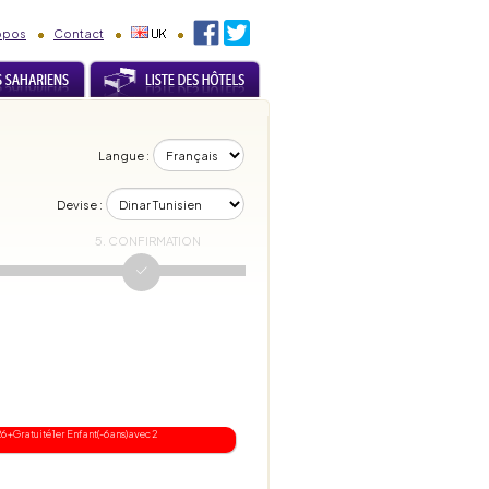
opos
Contact
Langue :
Devise :
5. CONFIRMATION
+Gratuité 1er Enfant(-6 ans) avec 2