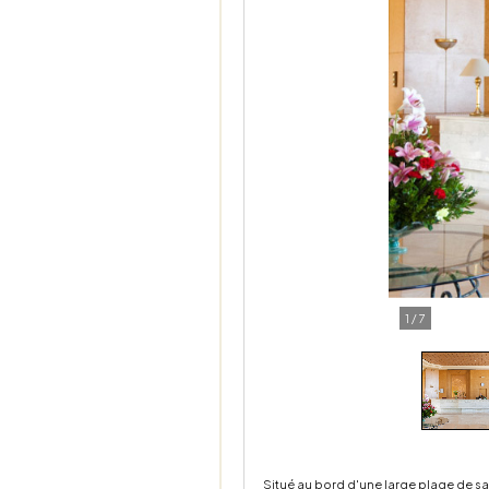
1
/
7
Situé au bord d'une large plage de sa