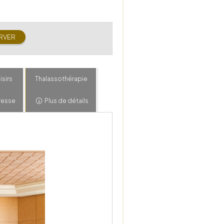
isirs
Thalassothérapie
resse
Plus de détails