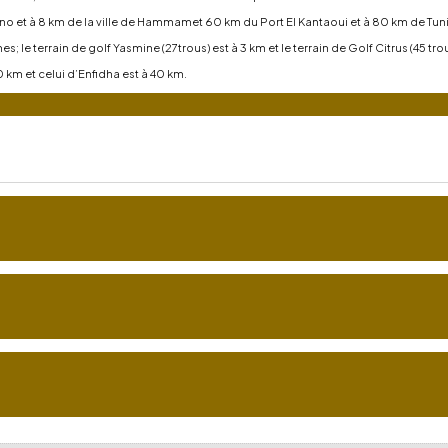
s
no et à 8 km de la ville de Hammamet 60 km du Port El Kantaoui et à 80 km de Tuni
; le terrain de golf Yasmine (27trous) est à 3 km et le terrain de Golf Citrus (45 tro
 km et celui d’Enfidha est à 40 km.