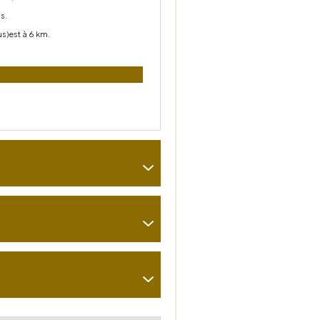
s.
us)est à 6 km.