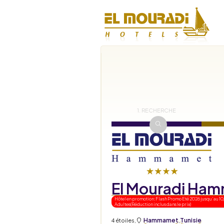
1. RECHERCHE
El Mouradi Ha
Hôtel en promotion: Flash Promo Eté 2026 jusqu'au 10
Adultes(Réduction inclus dans le prix)
Hammamet
Tunisie
4 étoiles
,
,