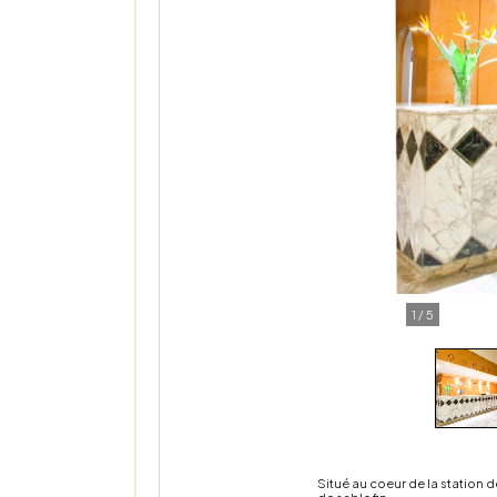
1
/
5
Situé au coeur de la station d