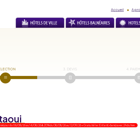
Accueil
A pr
ÉLECTION
3. DEVIS
4. PAIE
ntaoui
séjour du 06/08/26 au 14/08/26 & 20%du 08/08/26 au 12/09/26 + Gratuité 1 er Enfant(-6ans) avec 2Adultes .