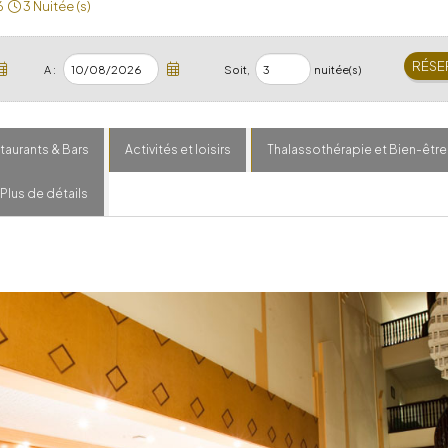
6
3 Nuitée (s)
A :
Soit,
nuitée(s)
taurants & Bars
Activités et loisirs
Thalassothérapie et Bien-être
Plus de détails