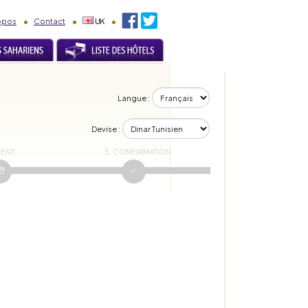
opos
Contact
Langue :
Devise :
MENT
5. CONFIRMATION