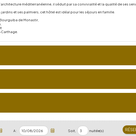
architecture méditerranéenne, il séduit par sa convivialité et la qualité de ses serv
ardins et ses palmiers, cet hôtel est idéal pour les séjours en famille.
 Bourguiba de Monastir,
,
t
s-Carthage.
A :
Soit,
nuitée(s)