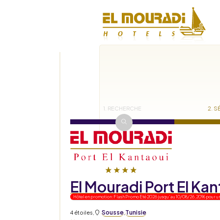
1. RECHERCHE
2. S
El Mouradi Port El Ka
Hôtel en promotion: Flash Promo Eté 2026 jusqu'au 10/08/26, 20% pour un 
Sousse
Tunisie
4 étoiles
,
,