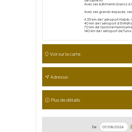
de sable fin.
Avec ses bâtiments blancs à l’
Avec ses grands espaces, ses j
A 35 km de l’aéroport Habib-
40 km de l’aéroport d’Enfidha
70 km de Yasmine Hammame
140 km de l’aéroport de Tuni
Voir sur la carte :
Adresse :
Plus de détails :
De :