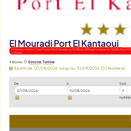
El Mouradi Port El Kantaoui
Hôtel en promotion: Flash Promo Eté 2026 jusqu'au 10/08/26, 20% pour un séjour du 06/08/26 au 14/0
2Adultes .
Sousse
Tunisie
4 étoiles
,
,
A partir de :
07/08/2026
Jusqu'au :
10/08/2026
3 Nuitée (s)
De :
A :
Soit,
nuitée(