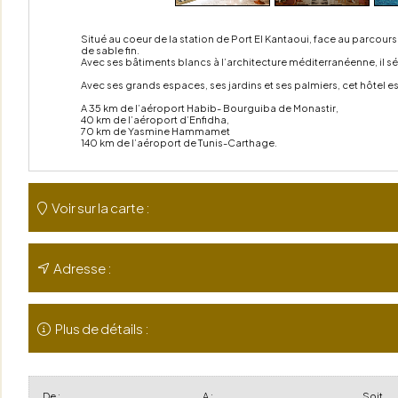
Situé au coeur de la station de Port El Kantaoui, face au parcours 
de sable fin.
Avec ses bâtiments blancs à l’architecture méditerranéenne, il sédu
Avec ses grands espaces, ses jardins et ses palmiers, cet hôtel est
A 35 km de l’aéroport Habib- Bourguiba de Monastir,
40 km de l’aéroport d’Enfidha,
70 km de Yasmine Hammamet
140 km de l’aéroport de Tunis-Carthage.
Voir sur la carte :
Adresse :
Plus de détails :
De :
A :
Soit,