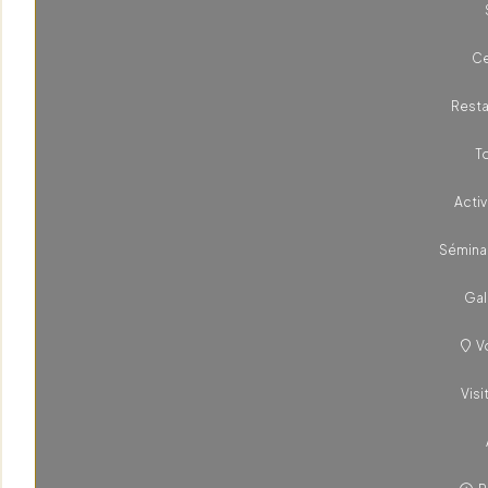
Ce
Resta
T
Activ
Sémina
Gal
Vo
Visi