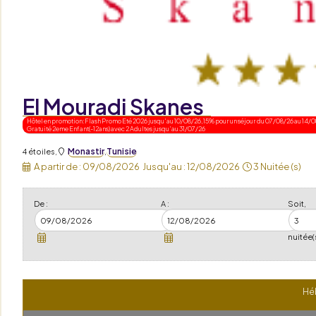
El Mouradi Skanes
Hôtel en promotion: Flash Promo Eté 2026 jusqu'au 10/08/26, 15% pour un séjour du 07/08/26 au 14
Gratuité 2eme Enfant(-12ans) avec 2 Adultes jusqu'au 31/07/26
Monastir
Tunisie
4 étoiles
,
,
A partir de :
09/08/2026
Jusqu'au :
12/08/2026
3 Nuitée (s)
De :
A :
Soit,
nuitée(
Hé