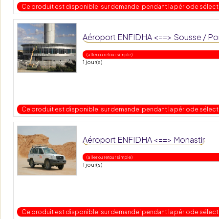
Ce produit est disponible 'sur demande' pendant la période sélec
Aéroport ENFIDHA <==> Sousse / Por
( aller ou retour simple )
1 jour(s)
Ce produit est disponible 'sur demande' pendant la période sélec
Aéroport ENFIDHA <==> Monastir
( aller ou retour simple )
1 jour(s)
Ce produit est disponible 'sur demande' pendant la période sélec