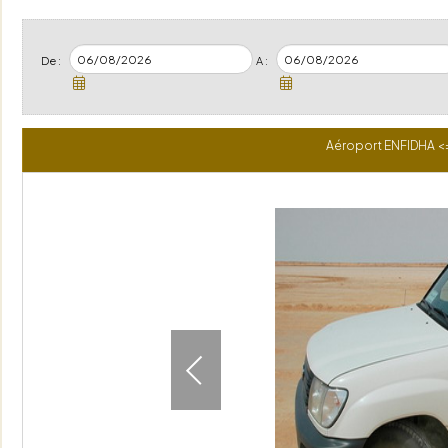
De :
A :
Aéroport ENFIDHA <=