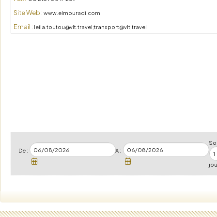
Site Web :
www.elmouradi.com
Email :
leila.toutou@vlt.travel;transport@vlt.travel
Soi
De :
A :
jou