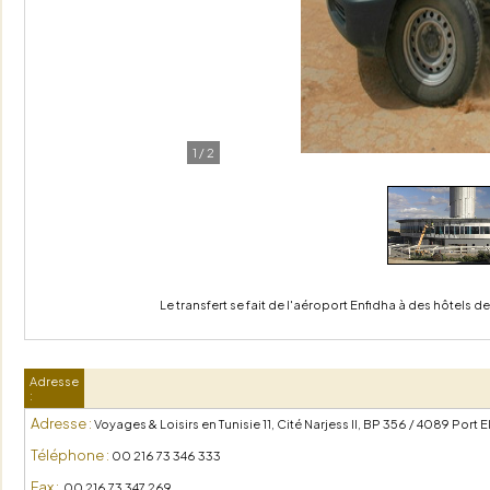
1
/
2
Le transfert se fait de l'aéroport Enfidha à des hôtels de
Adresse
:
Adresse :
Voyages & Loisirs en Tunisie 11, Cité Narjess II, BP 356 / 4089 Port E
Téléphone :
00 216 73 346 333
Fax :
00 216 73 347 269