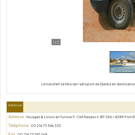
1
/
2
Le transfert se fera de l'aéroport de Djerba en destination 
Adresse
:
Adresse :
Voyages & Loisirs en Tunisie 11, Cité Narjess II, BP 356 / 4089 Port E
Téléphone :
00 216 73 346 333
Fax :
00 216 73 347 269