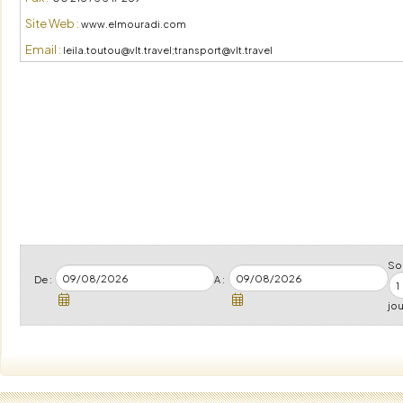
Site Web :
www.elmouradi.com
Email :
leila.toutou@vlt.travel;transport@vlt.travel
Soi
De :
A :
jou