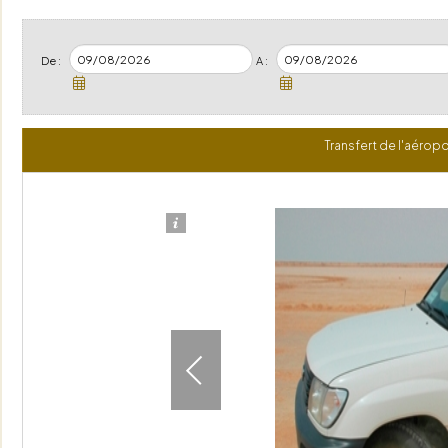
De :
A :
Transfert de l'aéropo