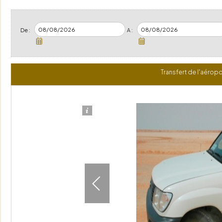
De :
A :
Transfert de l'aéropo