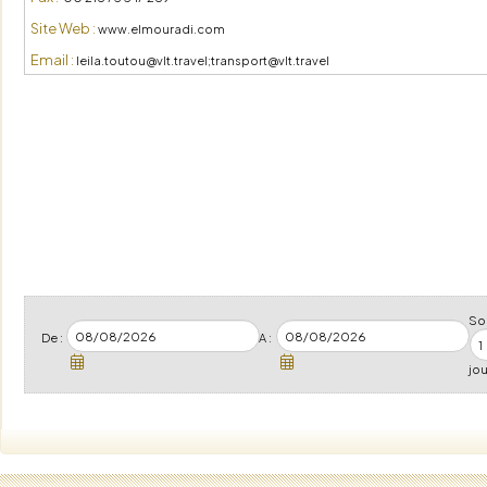
Site Web :
www.elmouradi.com
Email :
leila.toutou@vlt.travel;transport@vlt.travel
Soi
De :
A :
jou