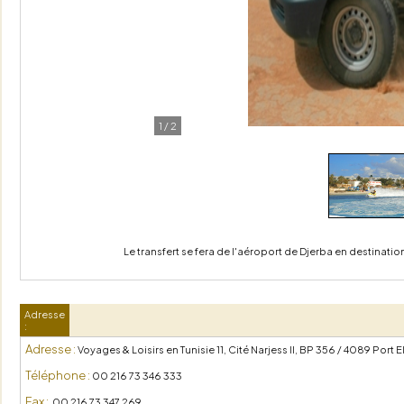
1
/
2
Le transfert se fera de l'aéroport de Djerba en destination 
Adresse
:
Adresse :
Voyages & Loisirs en Tunisie 11, Cité Narjess II, BP 356 / 4089 Port E
Téléphone :
00 216 73 346 333
Fax :
00 216 73 347 269