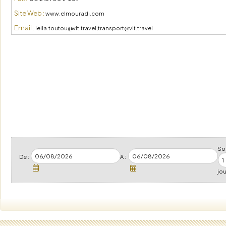
Site Web :
www.elmouradi.com
Email :
leila.toutou@vlt.travel;transport@vlt.travel
Soi
De :
A :
jou