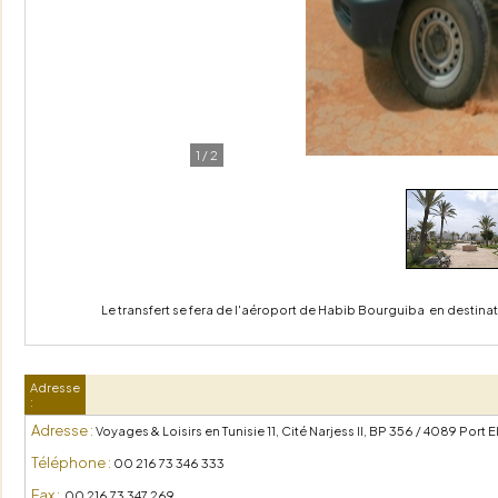
1
/
2
Le transfert se fera de l'aéroport de Habib Bourguiba en destinat
Adresse
:
Adresse :
Voyages & Loisirs en Tunisie 11, Cité Narjess II, BP 356 / 4089 Port E
Téléphone :
00 216 73 346 333
Fax :
00 216 73 347 269