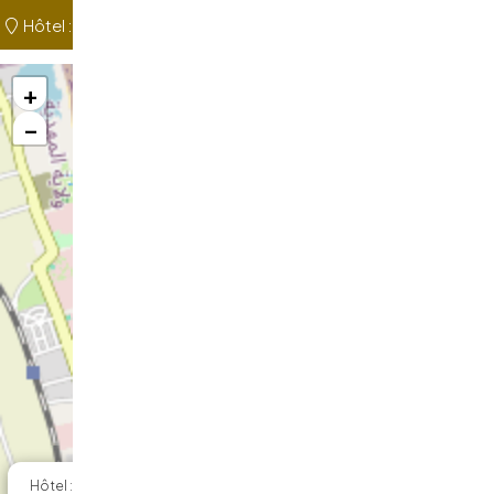
Hôtel :
+
−
×
Hôtel : El Mouradi Cap Mahdia