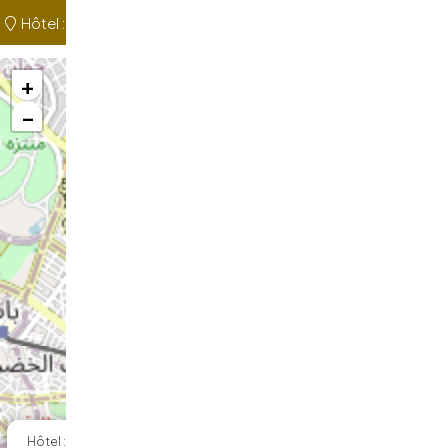
Hôtel :
+
−
×
Hôtel : El Mouradi Africa